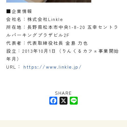
■企業情報
会社名：株式会社Linkle
所在地：長野県松本市中央1-8-20 五幸セントラ
ルパーキングプラザビル2F
代表者：代表取締役社長 金島 力也
設立：2013年10月1日（りんくるカフェ事業開始
年月）
URL：
https://www.linkle.jp/
SHARE
F
X
L
a
i
c
n
e
e